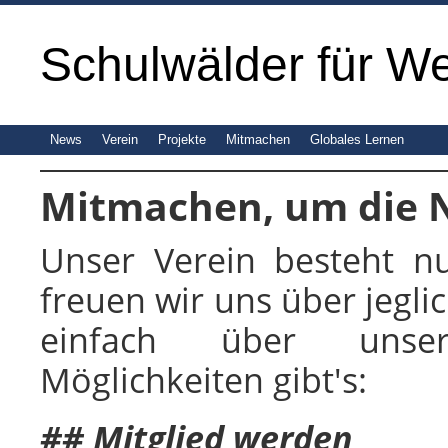
Schulwälder für We
News
Verein
Projekte
Mitmachen
Globales Lernen
Mitmachen, um die 
Unser Verein besteht n
freuen wir uns über jegl
einfach über un
Möglichkeiten gibt's:
## Mitglied werden