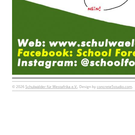
© 2026
Schulwälder für Westafrika e.V.
.
Design by
concrete5studio.com
.