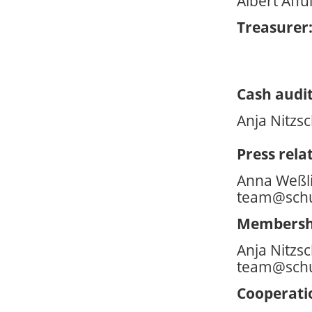
Albert Affu
Treasurer
Cash audit
Anja Nitzs
Press rela
Anna Weßl
team@schu
Membersh
Anja Nitzs
team@schu
Cooperati