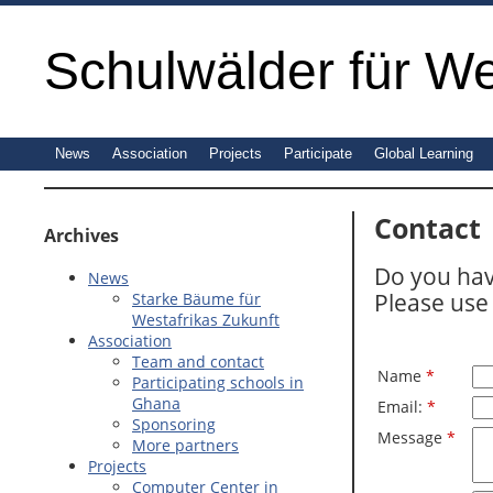
Schulwälder für We
News
Association
Projects
Participate
Global Learning
Contact
Archives
Do you have
News
Please use
Starke Bäume für
Westafrikas Zukunft
Association
Team and contact
Name
*
Participating schools in
Ghana
Email:
*
Sponsoring
Message
*
More partners
Projects
Computer Center in