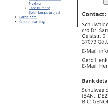
Nyakrom
Tree nursery
Contact:
Solar lamps project
Participate
Global Learning
Schulwälde
c/o Dr. Sa
Geiststr. 2
37073 Gött
E-Mail: in
Gerd Henk
E-Mail: H
Bank detai
Schulwaeld
IBAN.: DE
BIC: GENO