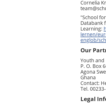
Cornelia 
team@schu
"School for
Databank f
Learning:
lernen/eur
englob/sch
Our Part
Youth and 
P. O. Box 
Agona Swe
Ghana
Contact: H
Tel. 0023
Legal In